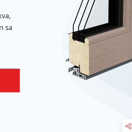
kva,
n sa