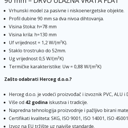
90 mm – DRVO ULAZNA VRATA FLAT
Vrhunski model za pasivne i niskoenergetske objekte.
Profil dubine 90 mm sa dva nivoa dihtovanja.
Visina štoka: h=78 mm
Visina krila: h=130 mm
Uf vrijednost = 1,2 W/(m²K).
Staklo trostruko do 52mm.
Ug vrijednost 0,5 W/(m²K)
Termičke karakteristike: Uw = 0,88 W/(m²K)
Zašto odabrati Herceg d.o.o.?
Herceg d.o.o. je vodeći proizvođač i izvoznik PVC, ALU i
Više od
42 godina
iskustva i tradicije.
Napredna tehnologija proizvodnje i pažljivo birani materi
Certifikati kvaliteta: SKG, ISO 9001, ISO 14001, ISO 45001
Izvoz na EU tržište uz najviše standarde.