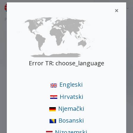
Bosanski
×
Početna
Proizvodi
45 Mill
Error TR: choose_language
Engleski
Hrvatski
Njemački
Bosanski
Nizozemski