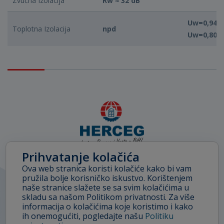
Zvučna Izolacija
Rw ≈ 32 dB
Uw=0,94 W
Toplotna Izolacija
npd
Uw=0,80 
Prihvatanje kolačića
Ova web stranica koristi kolačiće kako bi vam
Facebook
Linkedin
pružila bolje korisničko iskustvo. Korištenjem
naše stranice slažete se sa svim kolačićima u
skladu sa našom Politikom privatnosti. Za više
informacija o kolačićima koje koristimo i kako
ih onemogućiti, pogledajte našu
Politiku
Zaštita podataka