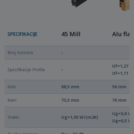
45 Mill
Alu flat
SPECIFIKACIJE
Broj Komora
-
Uf=1,27 W
Specifikacije Profila
-
Uf=1,11 W
Krilo
68,5 mm
56 mm
Ram
73,5 mm
76 mm
Ug=0,6 W/
Staklo
Ug=1,00 W/(m2K)
Ug=0,5 W