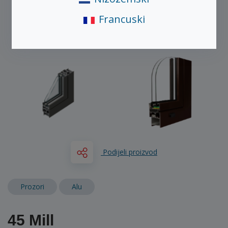
Francuski
Podijeli proizvod
Prozori
Alu
45 Mill