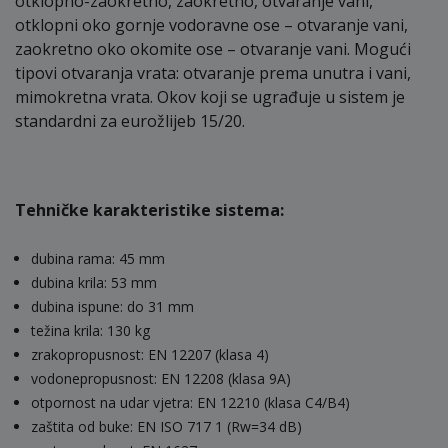
otklopno-zaokretno, zaokretno, otvaranje vani,
otklopni oko gornje vodoravne ose – otvaranje vani,
zaokretno oko okomite ose – otvaranje vani. Mogući
tipovi otvaranja vrata: otvaranje prema unutra i vani,
mimokretna vrata. Okov koji se ugrađuje u sistem je
standardni za eurožlijeb 15/20.
Tehničke karakteristike sistema:
dubina rama: 45 mm
dubina krila: 53 mm
dubina ispune: do 31 mm
težina krila: 130 kg
zrakopropusnost: EN 12207 (klasa 4)
vodonepropusnost: EN 12208 (klasa 9A)
otpornost na udar vjetra: EN 12210 (klasa C4/B4)
zaštita od buke: EN ISO 717 1 (Rw=34 dB)