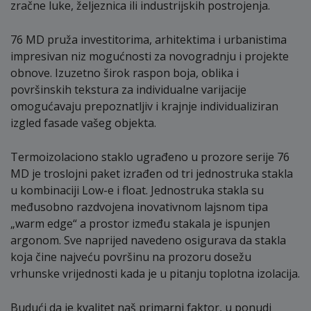
zračne luke, željeznica ili industrijskih postrojenja.
76 MD pruža investitorima, arhitektima i urbanistima
impresivan niz mogućnosti za novogradnju i projekte
obnove. Izuzetno širok raspon boja, oblika i
površinskih tekstura za individualne varijacije
omogućavaju prepoznatljiv i krajnje individualiziran
izgled fasade vašeg objekta.
Termoizolaciono staklo ugrađeno u prozore serije 76
MD je troslojni paket izrađen od tri jednostruka stakla
u kombinaciji Low-e i float. Jednostruka stakla su
međusobno razdvojena inovativnom lajsnom tipa
„warm edge“ a prostor između stakala je ispunjen
argonom. Sve naprijed navedeno osigurava da stakla
koja čine najveću površinu na prozoru dosežu
vrhunske vrijednosti kada je u pitanju toplotna izolacija.
Budući da je kvalitet naš primarni faktor, u ponudi