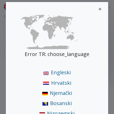
Bosanski
×
Početna
Proizvodi
76 MD
Error TR: choose_language
Engleski
Hrvatski
Njemački
Bosanski
Nizozemski