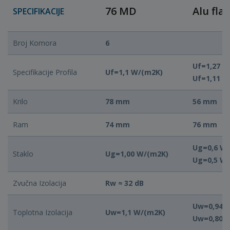
76 MD
Alu flat
SPECIFIKACIJE
Broj Komora
6
Uf=1,27 W
Specifikacije Profila
Uf=1,1 W/(m2K)
Uf=1,11 W
Krilo
78 mm
56 mm
Ram
74 mm
76 mm
Ug=0,6 W/
Staklo
Ug=1,00 W/(m2K)
Ug=0,5 W
Zvučna Izolacija
Rw ≈ 32 dB
Uw=0,94 W
Toplotna Izolacija
Uw=1,1 W/(m2K)
Uw=0,80 