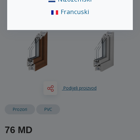
Francuski
Podijeli proizvod
Prozori
PVC
76 MD