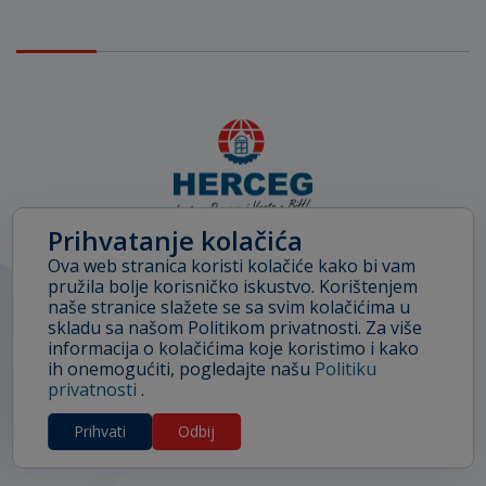
Prihvatanje kolačića
Ova web stranica koristi kolačiće kako bi vam
Facebook
Linkedin
pružila bolje korisničko iskustvo. Korištenjem
naše stranice slažete se sa svim kolačićima u
skladu sa našom Politikom privatnosti. Za više
informacija o kolačićima koje koristimo i kako
ih onemogućiti, pogledajte našu
Politiku
Zaštita podataka
privatnosti
.
© 2020-2026 Herceg doo
Prihvati
Odbij
Bosanski