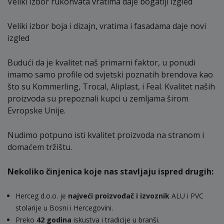
Veliki izbor rukohvata vratima daje bogatiji izgled
Veliki izbor boja i dizajn, vratima i fasadama daje novi
izgled
Budući da je kvalitet naš primarni faktor, u ponudi
imamo samo profile od svjetski poznatih brendova kao
što su Kommerling, Trocal, Aliplast, i Feal. Kvalitet naših
proizvoda su prepoznali kupci u zemljama širom
Evropske Unije.
Nudimo potpuno isti kvalitet proizvoda na stranom i
domaćem tržištu.
Nekoliko činjenica koje nas stavljaju ispred drugih:
Herceg d.o.o. je
najveći proizvođač i izvoznik
ALU i PVC
stolarije u Bosni i Hercegovini.
Preko
42 godina
iskustva i tradicije u branši.