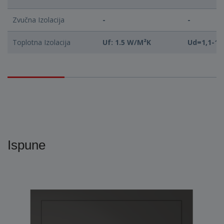
Zvučna Izolacija
-
-
Toplotna Izolacija
Uf: 1.5 W/M²K
Ud=1,1-1,
Ispune