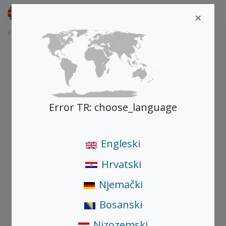
Bosanski
×
Početna
Proizvodi
Star 75
Error TR: choose_language
Engleski
Hrvatski
Njemački
Bosanski
Nizozemski