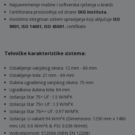
Najsavremenije mašine i softverska rješenja u branši.
Certificirana proizvodnja od strane
SKG Instituta.
Koristimo integrisan sistem upravljanja koji uključuje
ISO
9001, ISO 14001, ISO 45001.
certifikate
Tehničke karakteristike sistema:
Ostakljenje vanjskog okvira: 12 mm - 60 mm
Ostakljenje krila: 21 mm - 69 mm
Dubina ugrađenog vanjskog okvira: 75 mm
Ugradbena dubina krila: 84 mm
Izolacija Star 75> Uf : 1.5 W/M²K
Izolacija Star 75i> Uf : 1.3 W/M²K
Izolacija Star 75i+> Uf : 0.97 W/M²K
Izolacija: U-value0.94 W/m²K (Dimensions: 1230 mm x 1480
mm; UG: 0.6 W/m²K & PSI: 0.036 W/mK)
Vodootpornost: E1200A (NBN EN 12208)