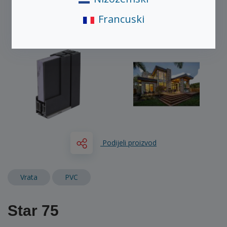
Francuski
Podijeli proizvod
Vrata
PVC
Star 75