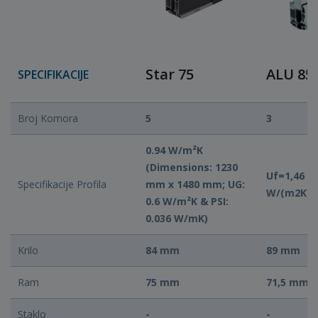
Star 75
ALU 85
SPECIFIKACIJE
Broj Komora
5
3
0.94 W/m²K
(Dimensions: 1230
Uf=1,46 ili
Specifikacije Profila
mm x 1480 mm; UG:
W/(m2K)
0.6 W/m²K & PSI:
0.036 W/mK)
Krilo
84 mm
89 mm
Ram
75 mm
71,5 mm
Staklo
-
-