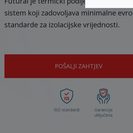
Futural je termički podijeljeni trokomo
sistem koji zadovoljava minimalne evr
standarde za izolacijske vrijednosti.
POŠALJI ZAHTJEV
ISO standardi
Garancija
uključena