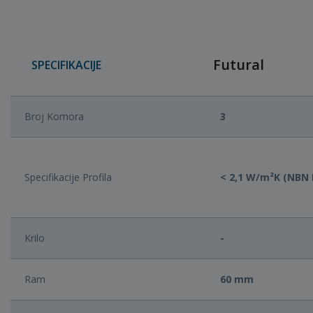
Futural
SPECIFIKACIJE
Broj Komora
3
Specifikacije Profila
< 2,1 W/m²K (NBN 
Krilo
-
Ram
60 mm