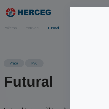
Početna
Proizv
Početna
Proizvodi
Futural
Vrata
PVC
Futural