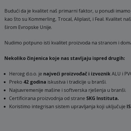
Budući da je kvalitet naš primarni faktor, u ponudi imamo
kao što su Kommerling, Trocal, Aliplast, i Feal. Kvalitet 
širom Evropske Unije.
Nudimo potpuno isti kvalitet proizvoda na stranom i dom
Nekoliko činjenica koje nas stavljaju ispred drugih:
Herceg d.o.o. je
najveći proizvođač i izvoznik
ALU i PVC
Preko
42 godina
iskustva i tradicije u branši.
Najsavremenije mašine i softverska rješenja u branši.
Certificirana proizvodnja od strane
SKG Instituta.
Koristimo integrisan sistem upravljanja koji uključuje
I