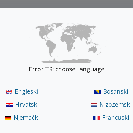
odni kapaciteti
Herceg Wood
Proizvodi
O Nama
Dokume
Error TR: choose_language
Engleski
Bosanski
Hrvatski
Nizozemski
Njemački
Francuski