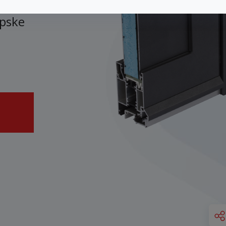
rni
opske