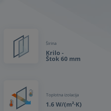
Širina
Krilo -
Štok 60 mm
Toplotna izolacija
1.6 W/(m²·K)