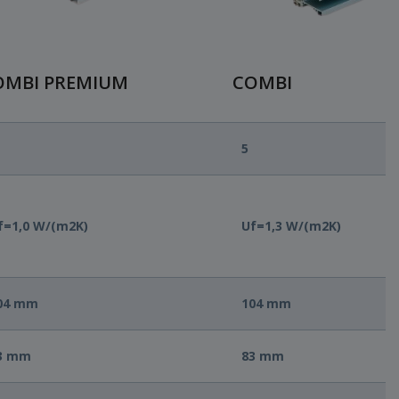
OMBI PREMIUM
COMBI
5
f=1,0 W/(m2K)
Uf=1,3 W/(m2K)
04 mm
104 mm
3 mm
83 mm