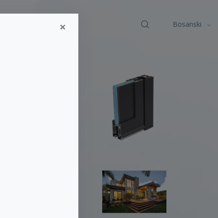
×
nti
Kontakt
Bosanski
x