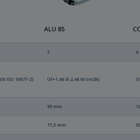
ALU 85
C
3
6
EN ISO 10077-2)
Uf=1,46 ili 2,46 W/(m2K)
U
89 mm
1
71,5 mm
8