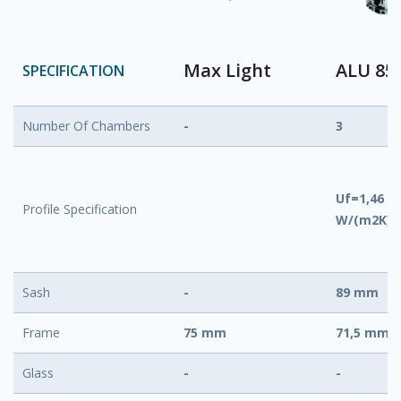
Max Light
ALU 85
SPECIFICATION
Number Of Chambers
-
3
Uf=1,46 ili
Profile Specification
W/(m2K)
Sash
-
89 mm
Frame
75 mm
71,5 mm
Glass
-
-