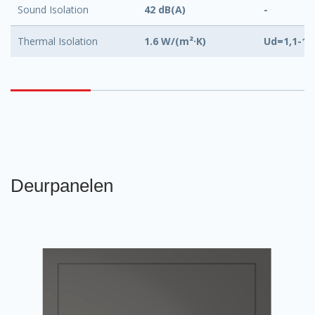
Sound Isolation
42 dB(A)
-
Thermal Isolation
1.6 W/(m²·K)
Ud=1,1-1,
Deurpanelen