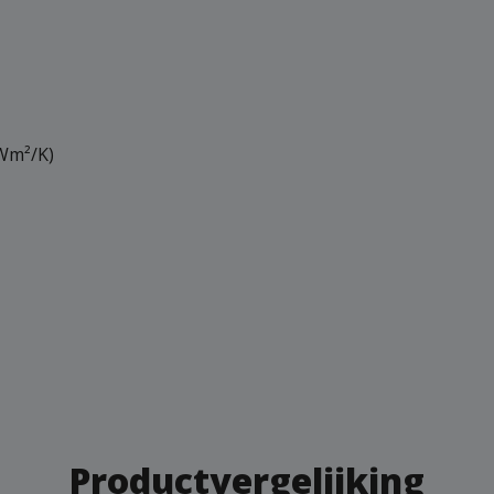
 Wm²/K)
Productvergelijking