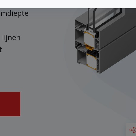
amdiepte
lijnen
t