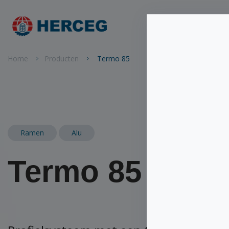
Home
Pro
Home
Producten
Termo 85
Ramen
Alu
Termo 85