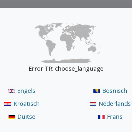
ductiecapaciteiten
Herceg Wood
Producten
Documenten
Error TR: choose_language
Engels
Bosnisch
Kroatisch
Nederlands
Duitse
Frans