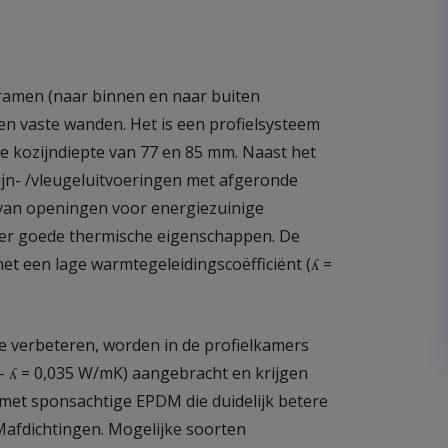
ramen (naar binnen en naar buiten
n vaste wanden. Het is een profielsysteem
e kozijndiepte van 77 en 85 mm. Naast het
ijn- /vleugeluitvoeringen met afgeronde
a van openingen voor energiezuinige
er goede thermische eigenschappen. De
t een lage warmtegeleidingscoëfficiënt (ʎ =
e verbeteren, worden in de profielkamers
- ʎ = 0,035 W/mK) aangebracht en krijgen
d met sponsachtige EPDM die duidelijk betere
Mafdichtingen. Mogelijke soorten