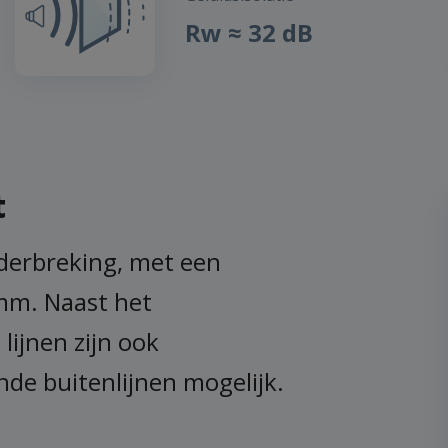
Rw ≈ 32 dB
t
derbreking, met een
mm. Naast het
ijnen zijn ook
de buitenlijnen mogelijk.