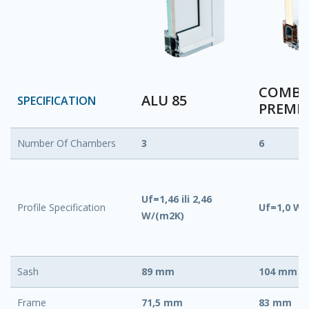
COMBI
ALU 85
SPECIFICATION
PREMI
Number Of Chambers
3
6
Uf=1,46 ili 2,46
Profile Specification
Uf=1,0 W/
W/(m2K)
Sash
89 mm
104 mm
Frame
71,5 mm
83 mm