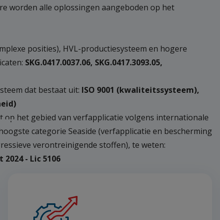
re worden alle oplossingen aangeboden op het
omplexe posities), HVL-productiesysteem en hogere
icaten:
SKG.0417.0037.06, SKG.0417.3093.05,
teem dat bestaat uit:
ISO 9001 (kwaliteitssysteem),
heid)
at op het gebied van verfapplicatie volgens internationale
hoogste categorie Seaside (verfapplicatie en bescherming
essieve verontreinigende stoffen), te weten:
2024 - Lic 5106