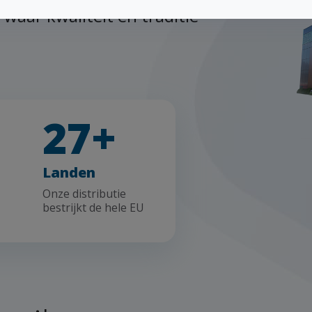
waar kwaliteit en traditie
27+
Landen
Onze distributie
bestrijkt de hele EU