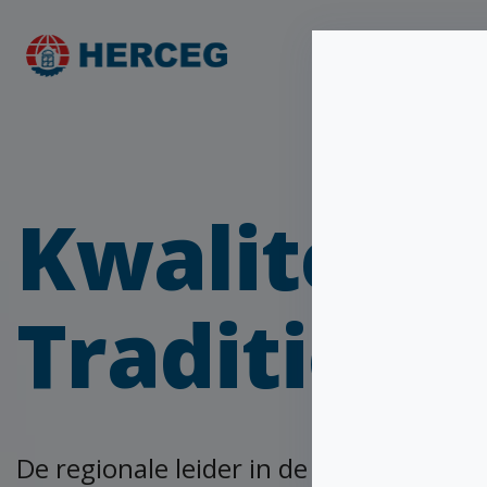
Home
Pro
Kwaliteit
Traditie
De regionale leider in de productie v