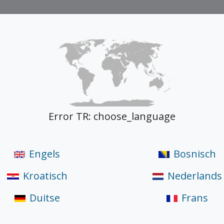
ductiecapaciteiten
Herceg Wood
Producten
Documenten
&
Error TR: choose_language
Engels
Bosnisch
Kroatisch
Nederlands
Duitse
Frans
an PVC en ALU deuren en ramen