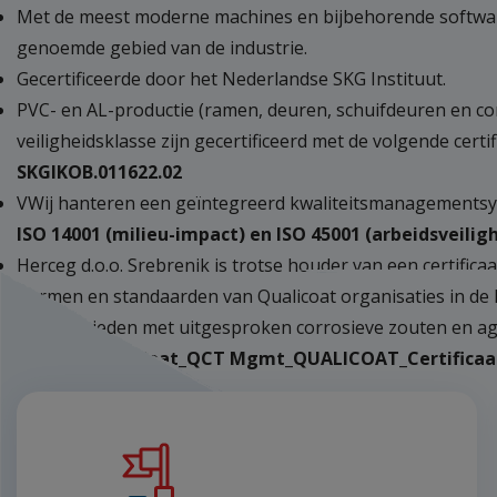
Met de meest moderne machines en bijbehorende softwa
genoemde gebied van de industrie.
Gecertificeerde door het Nederlandse SKG Instituut.
PVC- en AL-productie (ramen, deuren, schuifdeuren en c
veiligheidsklasse zijn gecertificeerd met de volgende certif
SKGIKOB.011622.02
VWij hanteren een geïntegreerd kwaliteitsmanagementsys
ISO 14001 (milieu-impact) en ISO 45001 (arbeidsveilig
Herceg d.o.o. Srebrenik is trotse houder van een certifica
normen en standaarden van Qualicoat organisaties in de 
voor gebieden met uitgesproken corrosieve zouten en agr
2024-01 - C-Coat_QCT Mgmt_QUALICOAT_Certificaat 