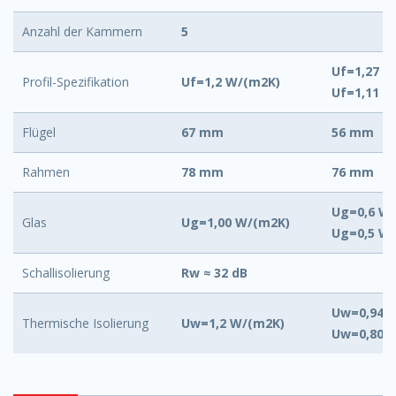
Anzahl der Kammern
5
Uf=1,27 W
Profil-Spezifikation
Uf=1,2 W/(m2K)
Uf=1,11 W
Flügel
67 mm
56 mm
Rahmen
78 mm
76 mm
Ug=0,6 W/
Glas
Ug=1,00 W/(m2K)
Ug=0,5 W
Schallisolierung
Rw ≈ 32 dB
Uw=0,94 W
Thermische Isolierung
Uw=1,2 W/(m2K)
Uw=0,80 