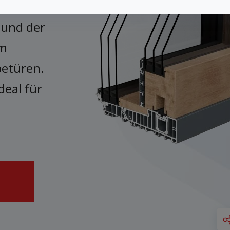
 und der
im
etüren.
deal für