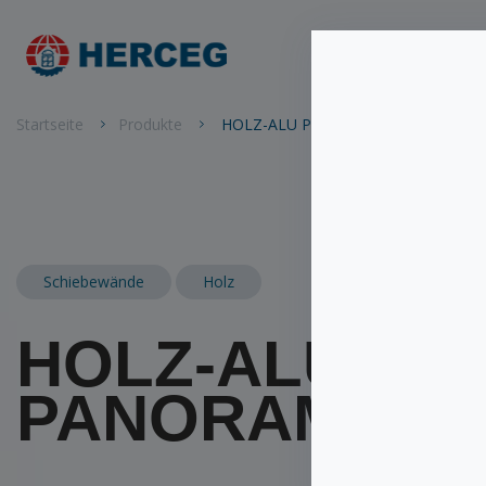
Startseite
Startseite
Produkte
HOLZ-ALU PANORAMA
Schiebewände
Holz
HOLZ-ALU
PANORAMA