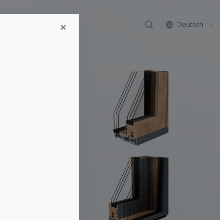
×
Kontakt
Deutsch
x